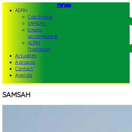
ADRH
Cap Emploi
SAMSAH
Emploi
accompagné
ADRH
Prestation
Actualités
A propos
Contact
Agenda
SAMSAH